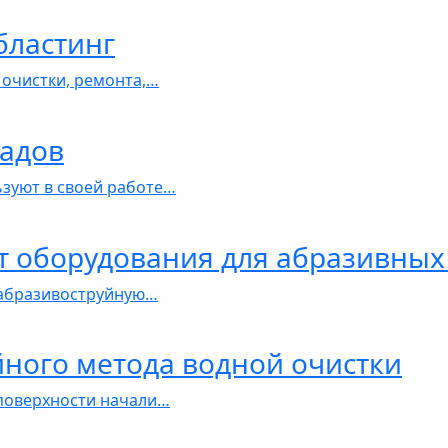
бластинг
 очистки, ремонта,…
садов
зуют в своей работе…
 оборудования для абразивных
 абразивоструйную…
йного метода водной очистки
поверхности начали…