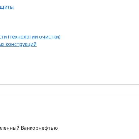
ащиты
ти (технологии очистки)
ых конструкций
явленный Ванкорнефтью