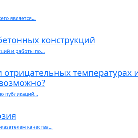
сего является…
бетонных конструкций
кций и работы по…
и отрицательных температурах
 возможно?
ало публикаций…
озия
оказателем качества…