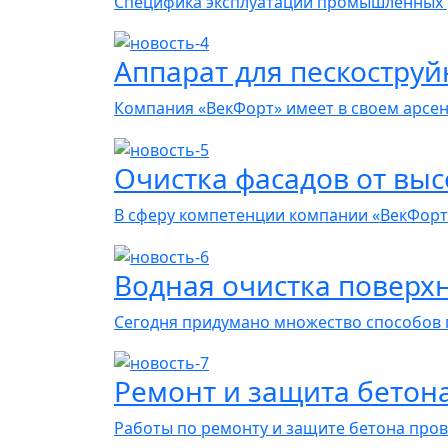
Специфика эксплуатации промышленных 
Аппарат для пескоструй
Компания «ВекФорт» имеет в своем арсе
Очистка фасадов от вы
В сферу компетенции компании «ВекФорт
Водная очистка поверх
Сегодня придумано множество способов
Ремонт и защита бетон
Работы по ремонту и защите бетона пров