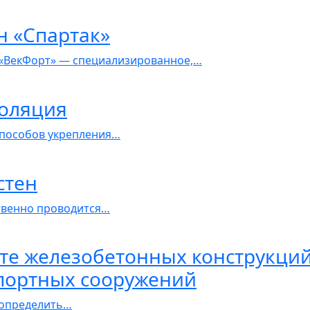
н «Спартак»
«ВекФорт» — специализированное,…
оляция
способов укрепления…
стен
ственно проводится…
те железобетонных конструкций
портных сооружений
т определить…