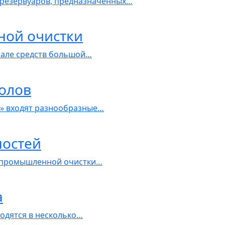
резервуаров, предназначенных…
ной очистки
нале средств большой…
солов
» входят разнообразные…
ностей
 промышленной очистки…
а
одятся в несколько…