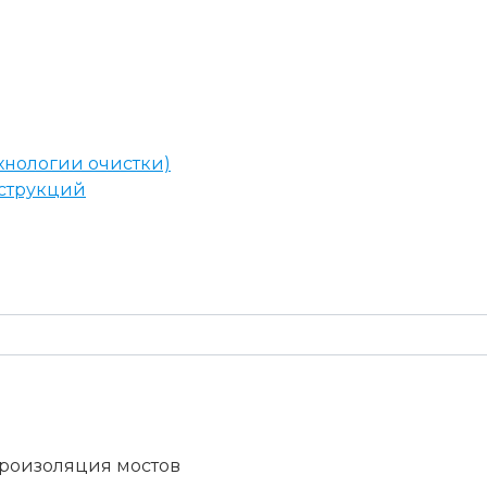
хнологии очистки)
нструкций
роизоляция мостов