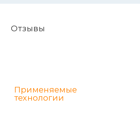
Отзывы
Применяемые
технологии
Нанесение огнезащитных красок
Нанесение огнезащитных
штукатурок