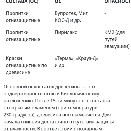
СОСТАВА (ОС)
ОС
ОПАСНОС
Пропитки
Вупротек, Миг,
-
огнезащитные
КОС-Д и др.
Пропитки
Пирилакс
КМ2 (для
огнезащитные
путей
эвакуации)
Краски
«Терма», «Крауз-Д»
огнезащитные по
и др.
древесине
Основной недостаток древесины ― это
подверженность огню и биологическому
разложению. После 15-ти минутного контакта
с открытым пламенем (при температуре
230 градусов), древесина воспламеняется. Для
начала гниения достаточно отсутствия защиты
от влажности. В соответствии с пожарным